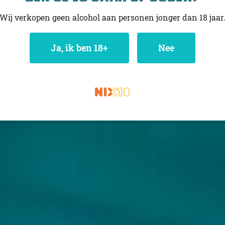
Niet op voorraad
Niet op voorraad
Wij verkopen geen alcohol aan personen jonger dan 18 jaar
Ja
, ik ben 18+
Nee