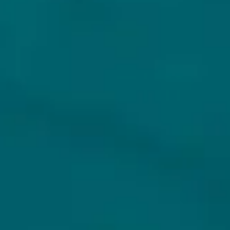
Klantenservice
Inloggen
Veelgestelde vragen
Registreren
Verzenden
Mijn bestellingen
Retouren
Mijn gegevens
Wie zijn wij?
Untappd koppelen
Veilig betalen
Privacybeleid
Algemene voorwaarden
ONS AANBOD
VEILIG BETALEN
Alle bieren
Bierpakketten
Sale %