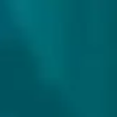
307 reviews
9.9/10