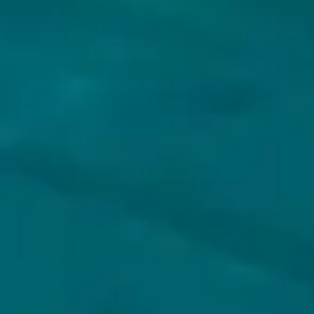
VOLG JIJ HOPS & HOPES AL?
KLANTENSERVICE
MIJN HOPS AND HOPES