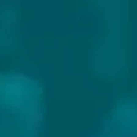
BRASSERIE GALIBIER
Land:
Frankrijk
Website:
https://www.brasserie-galibier.com