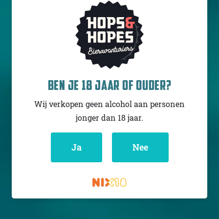
HOPPY PEOPLE
PARANOID
BEN JE 18 JAAR OF OUDER?
Cold
Wij verkopen geen alcohol aan personen
Zwitserland
6.5% - 44 cl
jonger dan 18 jaar.
Untappd
3.79
(573
x
)
Ja
Nee
Niet op voorraad