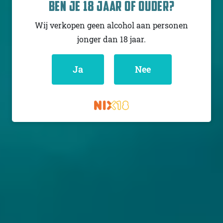
BEN JE 18 JAAR OF OUDER?
€ 10,13
€ 21,15
€ 11,25
€ 23,50
Wij verkopen geen alcohol aan personen
jonger dan 18 jaar.
Ja
Nee
TULETORN BREWING
RITUAL LAB