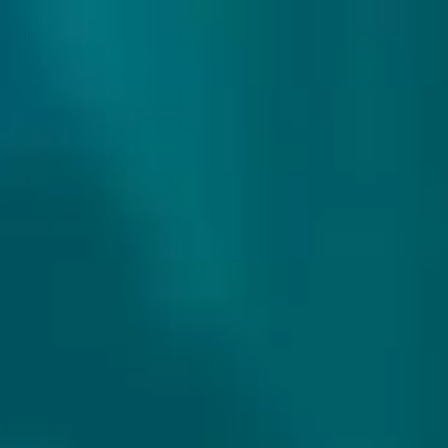
307 reviews
9.9/10