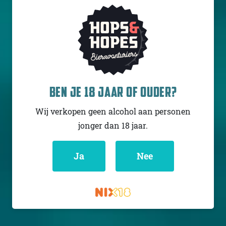
ZAPIAIN SAGARDOA
BIZI GOXO
BEN JE 18 JAAR OF OUDER?
Cider - Ice /
Applewine
Wij verkopen geen alcohol aan personen
Spanje
10.5% - 50 cl
jonger dan 18 jaar.
Untappd
4.25
(132
x
Ja
Nee
)
Niet op voorraad