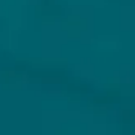
KLANTENSERVICE
MIJN HOPS AND HOPES
Klantenservice
Inloggen
Veelgestelde vragen
Registreren
Verzenden
Mijn bestellingen
Retouren
Mijn gegevens
Wie zijn wij?
Untappd koppelen
Veilig betalen
Privacybeleid
Algemene voorwaarden
ONS AANBOD
VEILIG BETALEN
Alle bieren
Bierpakketten