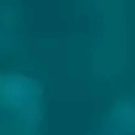
ZAPIAIN SAGARDOA
Land:
Spanje
Website:
https://www.zapiain.eus