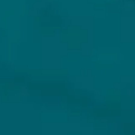
KLANTENSERVICE
MIJN HOPS AND HOPES
Klantenservice
Inloggen
Veelgestelde vragen
Registreren
Verzenden
Mijn bestellingen
Retouren
Mijn gegevens
Wie zijn wij?
Untappd koppelen
Veilig betalen
Privacybeleid
Algemene voorwaarden
ONS AANBOD
VEILIG BETALEN