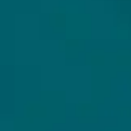
Alle bieren
Bierpakketten
Sale %
Biersoorten
Bierbrouwerijen
WIJ VERZENDEN MET
Cadeaubon
Copyright Hops & Hopes ©2026 - Dé beste webshop voor het online kopen van unieke en
exclusieve speciaalbieren. Laat je verrassen door ons bijzondere aanbod aan
speciaalbieren, craftbier en bierpakketten die wij tijdens onze bierexpeditie voor jou
hebben weten te verzamelen. Omdat ons aanbod soms limited bieren of Barrel Aged bieren
in kleine batches bevat, hebben we geen vast aanbod en ontdek jij wekelijks nieuwe
bijzondere speciaalbieren. Dus bestel online bijzondere speciaalbieren bij Hops&Hopes.
Hops & Hopes, want waar hop is, is hoop!