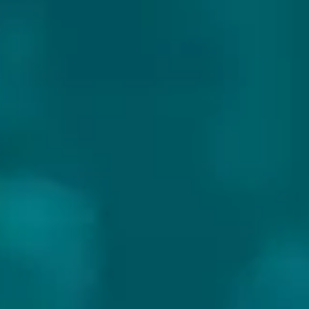
TRANSCEND BEER CRAFTERS
Land:
USA
Website:
https://www.transcendbeer.com