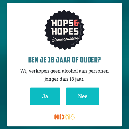
TRANSCEND BEER
CRAFTERS
BEN JE 18 JAAR OF OUDER?
CHILL (HAWAIIAN
BLIZZARD)
Wij verkopen geen alcohol aan personen
Sour - Smoothie /
jonger dan 18 jaar.
Pastry
USA
5% - 47,3 cl
Ja
Nee
Untappd
4.3
(178
x
)
Niet op voorraad