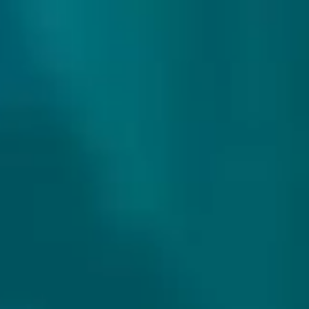
307 reviews
9.9/10