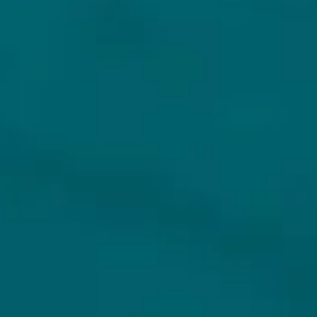
KLANTENSERVICE
MIJN HOPS AND HOPES
Klantenservice
Inloggen
Veelgestelde vragen
Registreren
Verzenden
Mijn bestellingen
Retouren
Mijn gegevens
Wie zijn wij?
Untappd koppelen
Veilig betalen
Privacybeleid
Algemene voorwaarden
ONS AANBOD
VEILIG BETALEN
Alle bieren
Bierpakketten