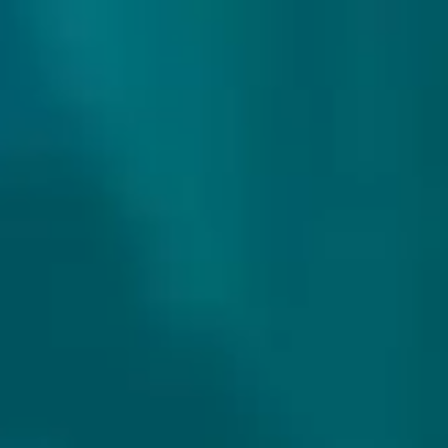
307 reviews
9.9/10