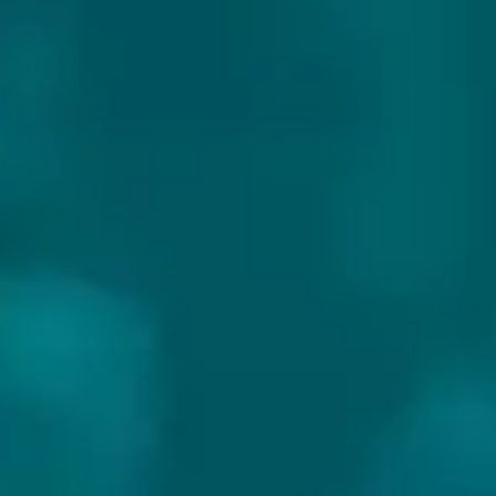
TOX BREWING CO.
Land:
USA
Website:
https://www.toxbrewing.com