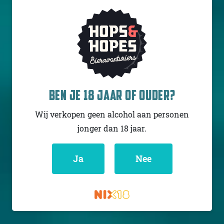
ABOMINATION BREWING
COMPANY
RARE FOG
BEN JE 18 JAAR OF OUDER?
IPA - Triple New
England / Hazy
Wij verkopen geen alcohol aan personen
USA
jonger dan 18 jaar.
10.5% - 47,3 cl
Untappd
4.24
(1133
x
Ja
Nee
)
Niet op voorraad