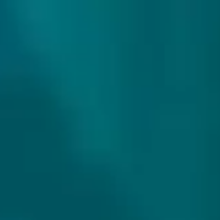
307 reviews
9.9/10