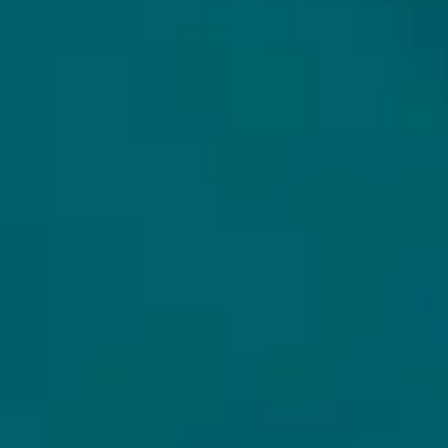
Alle bieren
Bierpakketten
Sale %
Biersoorten
Bierbrouwerijen
WIJ VERZENDEN MET
Cadeaubon
Copyright Hops & Hopes ©2026 - Dé beste webshop voor het online kopen van unieke en
exclusieve speciaalbieren. Laat je verrassen door ons bijzondere aanbod aan
speciaalbieren, craftbier en bierpakketten die wij tijdens onze bierexpeditie voor jou
hebben weten te verzamelen. Omdat ons aanbod soms limited bieren of Barrel Aged bieren
in kleine batches bevat, hebben we geen vast aanbod en ontdek jij wekelijks nieuwe
bijzondere speciaalbieren. Dus bestel online bijzondere speciaalbieren bij Hops&Hopes.
Hops & Hopes, want waar hop is, is hoop!