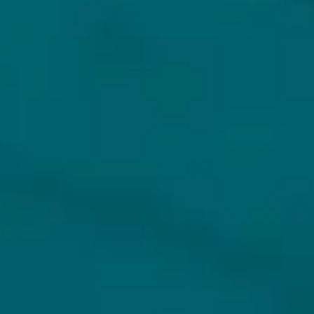
KLANTENSERVICE
MIJN HOPS AND HOPES
Klantenservice
Inloggen
Veelgestelde vragen
Registreren
Verzenden
Mijn bestellingen
Retouren
Mijn gegevens
Wie zijn wij?
Untappd koppelen
Veilig betalen
Privacybeleid
Algemene voorwaarden
ONS AANBOD
VEILIG BETALEN