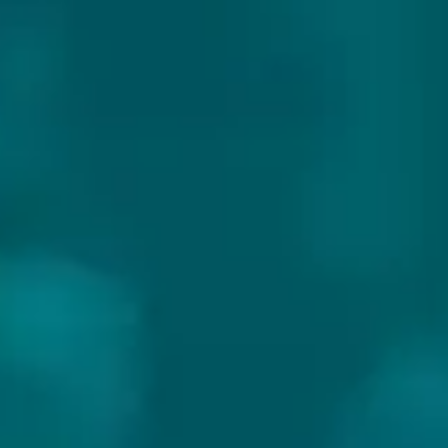
TOMMIE SJEF
Land:
Nederland
Website:
https://tommiesjef.com