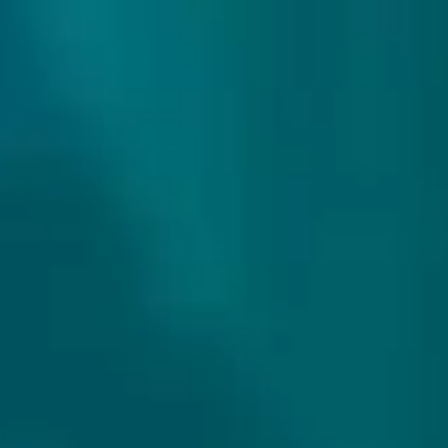
307 reviews
9.9/10