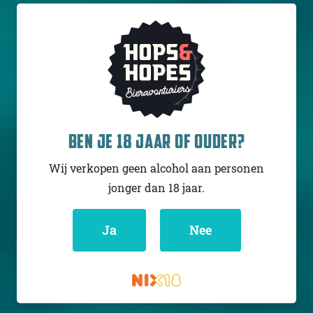
PÜHASTE BREWERY
SALZSTOUT
BOURBON/COGNAC BA
BEN JE 18 JAAR OF OUDER?
(SILVER SERIES)
Stout - Imperial /
Wij verkopen geen alcohol aan personen
Double
jonger dan 18 jaar.
Estland
13.5% - 33 cl
Ja
Nee
Untappd
3.95
(2768
x
)
Niet op voorraad