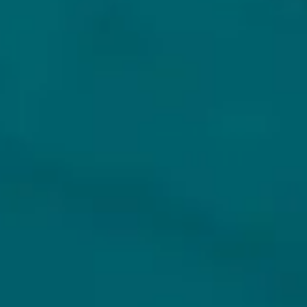
KLANTENSERVICE
MIJN HOPS AND HOPES
Klantenservice
Inloggen
Veelgestelde vragen
Registreren
Verzenden
Mijn bestellingen
Retouren
Mijn gegevens
Wie zijn wij?
Untappd koppelen
Veilig betalen
Privacybeleid
Algemene voorwaarden
ONS AANBOD
VEILIG BETALEN
Alle bieren