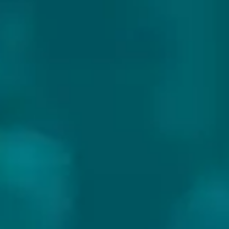
SMEDSBO SLOTT
Land:
Zweden
Website:
https://www.smedsboslott.com