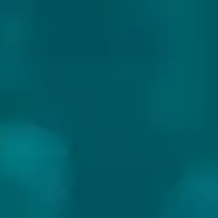
PELICAN BREWING COMPANY
Land:
USA
Website:
https://pelicanbrewing.com