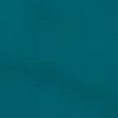
KLANTENSERVICE
MIJN HOPS AND HOPES
Klantenservice
Inloggen
Veelgestelde vragen
Registreren
Verzenden
Mijn bestellingen
Retouren
Mijn gegevens
Wie zijn wij?
Untappd koppelen
Veilig betalen
Privacybeleid
Algemene voorwaarden
ONS AANBOD
VEILIG BETALEN
Alle bieren