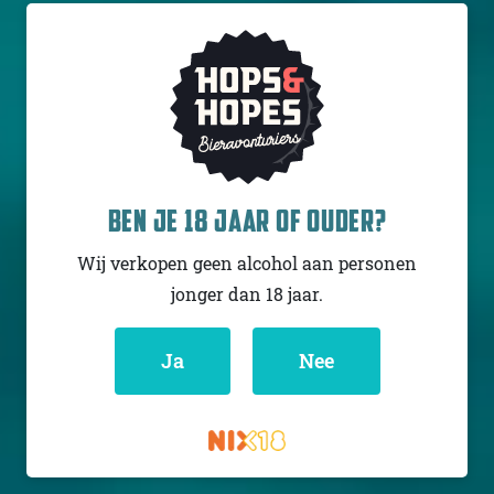
JACKIE O'S BREWERY
BEN JE 18 JAAR OF OUDER?
MOTHER OF ALL
BRICKS
Wij verkopen geen alcohol aan personen
Barley wine
jonger dan 18 jaar.
USA
12.4% - 37,5 cl
Ja
Nee
Untappd
4.43
(1213
x
)
Niet op voorraad