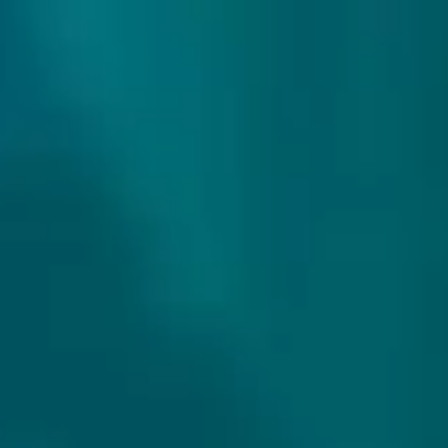
307 reviews
9.9/10