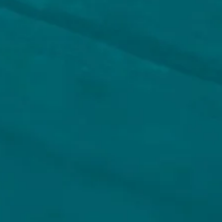
HOPS AND HOPES
ONS AANBOD
gen
Alle bieren
reren
Bierpakketten
estellingen
Sale %
gegevens
Biersoorten
Bierbrouwerijen
pd koppelen
Cadeaubon