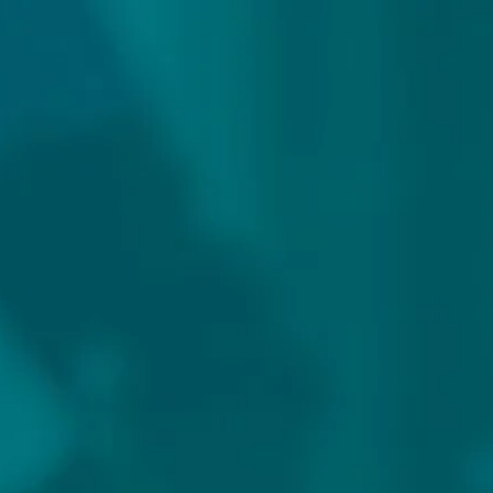
zending
Meer
PER BEER