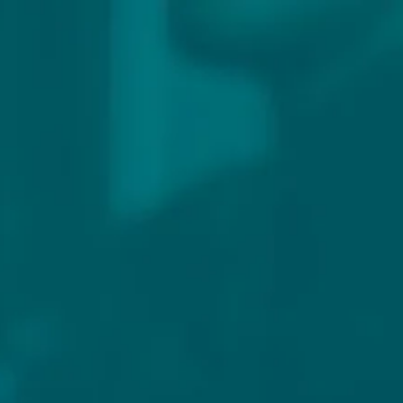
307 reviews
9.9/10