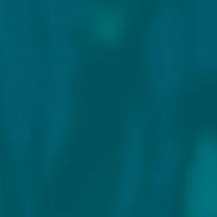
Exclusieve speciaalbieren!
Vanaf € 75 gratis ver
Alle bieren
Bierproeverij
Sale %
ORIGINAL STORMTROO
Land:
Engeland
Website: