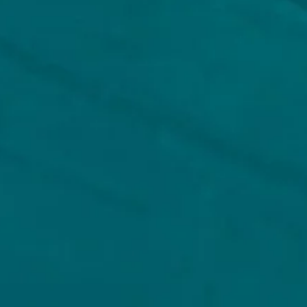
KLANTENSERVICE
MIJN 
Klantenservice
Inlog
Veelgestelde vragen
Regist
Verzenden
Mijn b
Retouren
Mijn 
Wie zijn wij?
Untap
Veilig betalen