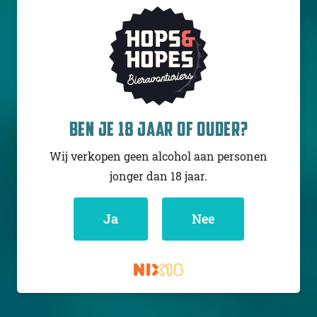
SPANISH MARIE BREWERY
PINEAPPLE DOLE WHIP
BEN JE 18 JAAR OF OUDER?
Sour - Smoothie /
Pastry
Wij verkopen geen alcohol aan personen
USA
5% - 47,3 cl
jonger dan 18 jaar.
Untappd
4.38
(1516
x
Ja
Nee
)
Niet op voorraad