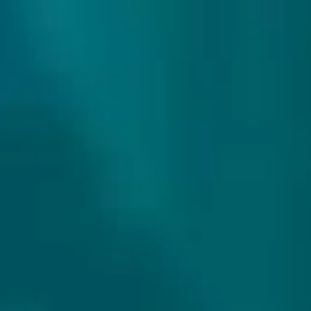
307 reviews
9.9/10