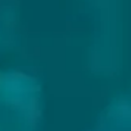
ODD BY NATURE BREWING
Land:
USA
Website:
https://www.oddbynaturebrewing.com