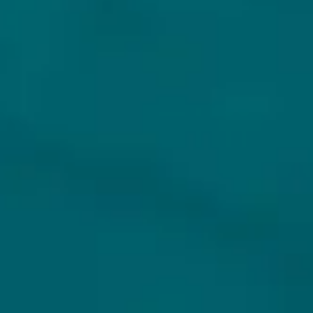
KLANTENSERVICE
MIJN HOPS AND HOPES
Klantenservice
Inloggen
Veelgestelde vragen
Registreren
Verzenden
Mijn bestellingen
Retouren
Mijn gegevens
Wie zijn wij?
Untappd koppelen
Veilig betalen
Privacybeleid
Algemene voorwaarden
ONS AANBOD
VEILIG BETALEN
Alle bieren
Bierpakketten