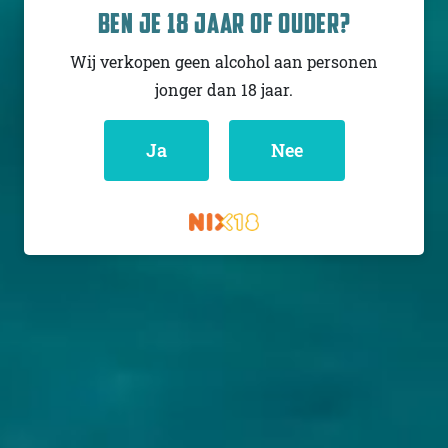
BEN JE 18 JAAR OF OUDER?
Niet op voorraad
Niet op voorraad
Wij verkopen geen alcohol aan personen
jonger dan 18 jaar.
Ja
Nee
VOLG JIJ HOPS & HOPES AL?