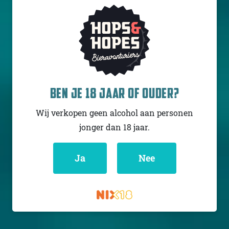
TURNING POINT BEER
THE TRIFECTA
BEN JE 18 JAAR OF OUDER?
IPA - Triple New
England / Hazy
Wij verkopen geen alcohol aan personen
USA
10.5% - 47,3 cl
jonger dan 18 jaar.
Untappd
4.26
Ja
Nee
(2735
x
)
Niet op voorraad