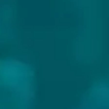
OAK CLIFF BREWING CO
Land:
USA
Website:
https://oakcliffbrewing.com