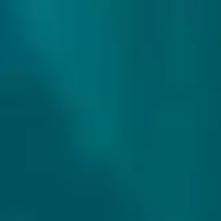
307 reviews
9.9/10