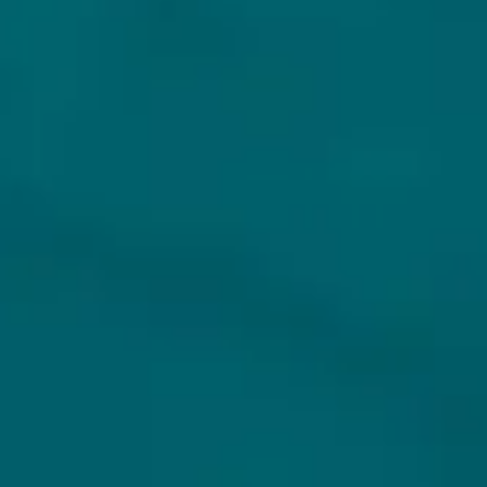
KLANTENSERVICE
MIJN HOPS AND HOPES
Klantenservice
Inloggen
Veelgestelde vragen
Registreren
Verzenden
Mijn bestellingen
Retouren
Mijn gegevens
Wie zijn wij?
Untappd koppelen
Veilig betalen
Privacybeleid
Algemene voorwaarden
ONS AANBOD
VEILIG BETALEN
Alle bieren
Bierpakketten