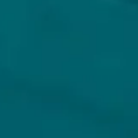
KLANTENSERVICE
MIJN HOPS AND HOPES
Klantenservice
Inloggen
Veelgestelde vragen
Registreren
Verzenden
Mijn bestellingen
Retouren
Mijn gegevens
Wie zijn wij?
Untappd koppelen
Veilig betalen
Privacybeleid
Algemene voorwaarden
ONS AANBOD
VEILIG BETALEN