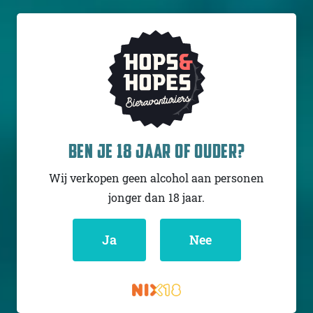
NURME
DINNER OF WINNERS
IPA - Imperial /
Double New
BEN JE 18 JAAR OF OUDER?
England / Hazy
Letland
Wij verkopen geen alcohol aan personen
8% - 44 cl
jonger dan 18 jaar.
Untappd
4.05
(407
x
)
Ja
Nee
€ 6,98
€ 7,75