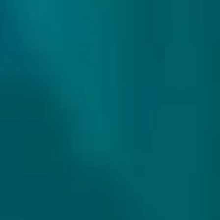
307 reviews
9.9/10