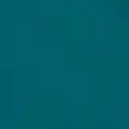
Alle bieren
Bierpakketten
Sale %
Biersoorten
Bierbrouwerijen
WIJ VERZENDEN MET
Cadeaubon
Copyright Hops & Hopes ©2026 - Dé beste webshop voor het online kopen van unieke en
exclusieve speciaalbieren. Laat je verrassen door ons bijzondere aanbod aan
speciaalbieren, craftbier en bierpakketten die wij tijdens onze bierexpeditie voor jou
hebben weten te verzamelen. Omdat ons aanbod soms limited bieren of Barrel Aged bieren
in kleine batches bevat, hebben we geen vast aanbod en ontdek jij wekelijks nieuwe
bijzondere speciaalbieren. Dus bestel online bijzondere speciaalbieren bij Hops&Hopes.
Hops & Hopes, want waar hop is, is hoop!