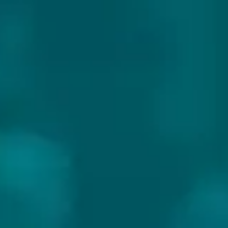
NURME
Land:
Letland
Website:
https://nurmebeer.com