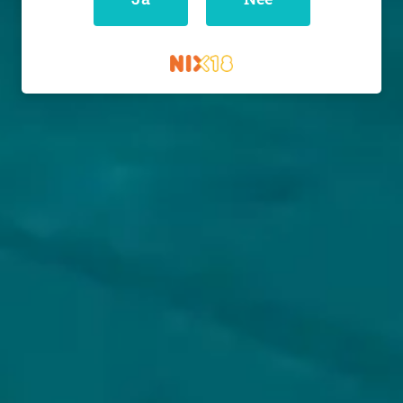
KLANTENSERVICE
MIJN HOPS AND HOPES
Klantenservice
Inloggen
Veelgestelde vragen
Registreren
Verzenden
Mijn bestellingen
Retouren
Mijn gegevens