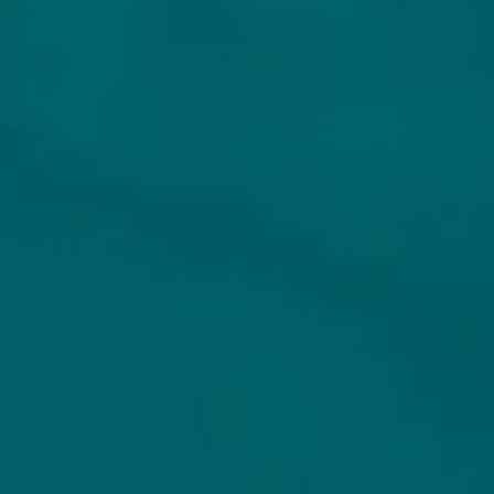
Wie zijn wij?
Untappd koppelen
Veilig betalen
Privacybeleid
Algemene voorwaarden
ONS AANBOD
VEILIG BETALEN
Alle bieren
Bierpakketten
Sale %
Biersoorten
Bierbrouwerijen
WIJ VERZENDEN MET
Cadeaubon