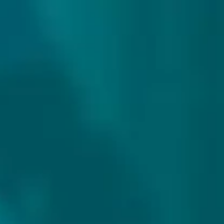
307 reviews
9.9/10