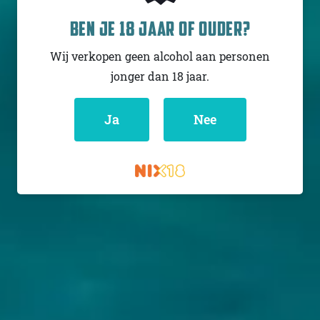
Untappd
4.07
(1372
x
)
BEN JE 18 JAAR OF OUDER?
Wij verkopen geen alcohol aan personen
Niet op voorraad
jonger dan 18 jaar.
Ja
Nee
VOLG JIJ HOPS & HOPES AL?