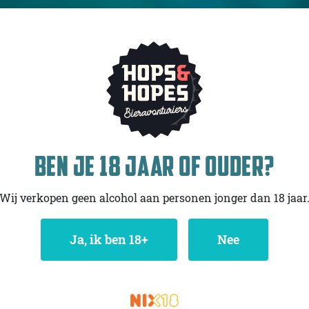
BEN JE 18 JAAR OF OUDER?
Wij verkopen geen alcohol aan personen jonger dan 18 jaar
Ja
, ik ben 18+
Nee