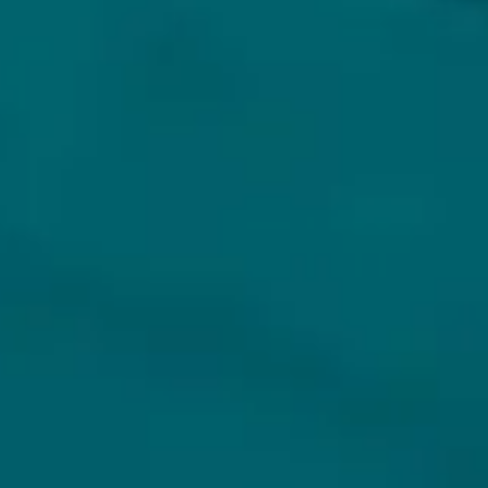
KLANTENSERVICE
MIJN HOPS AND HOPES
Klantenservice
Inloggen
Veelgestelde vragen
Registreren
Verzenden
Mijn bestellingen
Retouren
Mijn gegevens
Wie zijn wij?
Untappd koppelen
Veilig betalen
Privacybeleid
Algemene voorwaarden
ONS AANBOD
VEILIG BETALEN