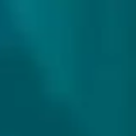
307 reviews
9.9/10