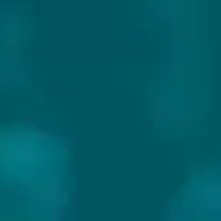
GUEUZERIE TILQUIN
Land:
België
Website:
https://www.gueuzerietilquin.be