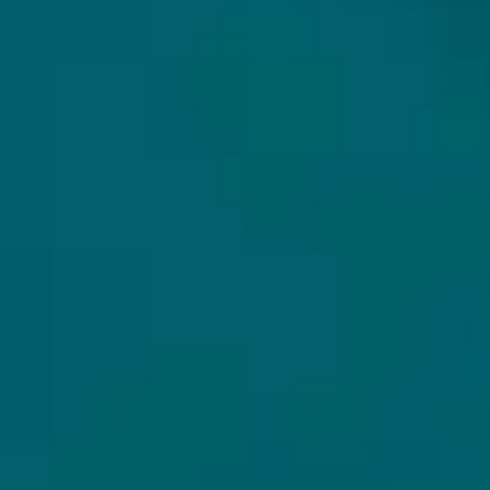
Alle bieren
Bierpakketten
Sale %
Biersoorten
Bierbrouwerijen
WIJ VERZENDEN MET
Cadeaubon
Copyright Hops & Hopes ©2026 - Dé beste webshop voor het online kopen van unieke en
exclusieve speciaalbieren. Laat je verrassen door ons bijzondere aanbod aan
speciaalbieren, craftbier en bierpakketten die wij tijdens onze bierexpeditie voor jou
hebben weten te verzamelen. Omdat ons aanbod soms limited bieren of Barrel Aged bieren
in kleine batches bevat, hebben we geen vast aanbod en ontdek jij wekelijks nieuwe
bijzondere speciaalbieren. Dus bestel online bijzondere speciaalbieren bij Hops&Hopes.
Hops & Hopes, want waar hop is, is hoop!