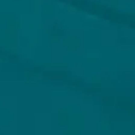
Privacybeleid
Algemene voorwaarden
ONS AANBOD
VEILIG BETALEN
Alle bieren
Bierpakketten
Sale %
Biersoorten
Bierbrouwerijen
WIJ VERZENDEN MET
Cadeaubon