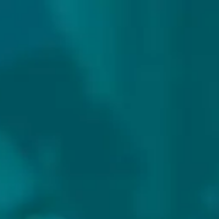
307 reviews
9.9/10
GRAFF BRYGGHUS
Land:
Noorwegen
Website:
https://www.graffbrygghus.no