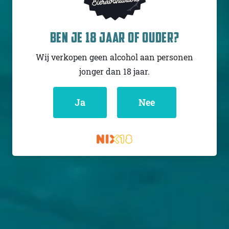
BEN JE 18 JAAR OF OUDER?
Wij verkopen geen alcohol aan personen
jonger dan 18 jaar.
Ja
Nee
KLANTENSERVICE
MIJN HOPS AND HOPES
Klantenservice
Inloggen
Veelgestelde vragen
Registreren
Verzenden
Mijn bestellingen
Retouren
Mijn gegevens
Wie zijn wij?
Untappd koppelen
Veilig betalen