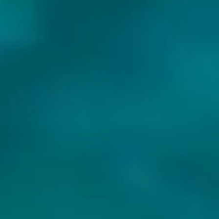
GOEDE KANT VAN HET
GOEDE KANT VAN HET
SPOOR
SPOOR
EPIC WATERFALL
TRAVAIL X
BRUICHLADDICH
Stout - Russian
Imperial
Stout - Russian
Imperial
Nederland
11.9% - 33 cl
Nederland
11% - 33 cl
Untappd
4.08
(147
x
)
Untappd
3.91
(693
x
)