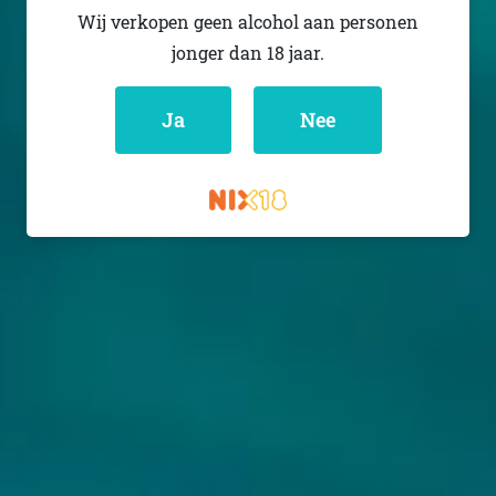
SPOOR
SPOOR
Wij verkopen geen alcohol aan personen
TO THE EIGHT TRAVAIL!
TRAVAIL OF SEVEN
jonger dan 18 jaar.
Stout - Russian
Stout - Russian
Imperial
Imperial
Nederland
Nederland
Ja
Nee
10.2% - 33 cl
10.3% - 33 cl
Untappd
3.77
(786
x
Untappd
3.75
(597
x
)
)
€ 5,63
€ 6,25
Niet op voorraad