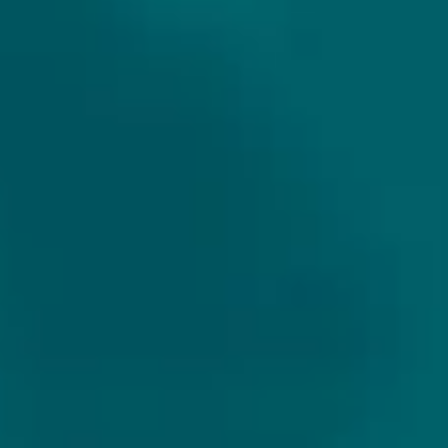
GOEDE KANT VAN HET SPOOR
Land:
Nederland
Website:
https://www.beerdudes.club/brouwerijen/de-
goede-kant-van-het-spoor