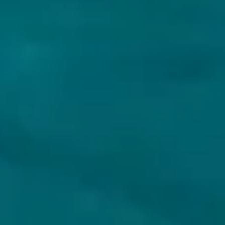
GOEDE KANT VAN HET
SPOOR
A.P.G. DRIESSEN
Bock
Nederland
8% - 33 cl
Untappd
3.6
(583
x
)
Niet op voorraad