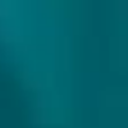
307 reviews
9.9/10