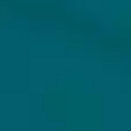
KLANTENSERVICE
MIJN HOPS AND HOPES
Klantenservice
Inloggen
Veelgestelde vragen
Registreren
Verzenden
Mijn bestellingen
Retouren
Mijn gegevens
Wie zijn wij?
Untappd koppelen
Veilig betalen
Privacybeleid
Algemene voorwaarden
ONS AANBOD
VEILIG BETALEN
Alle bieren