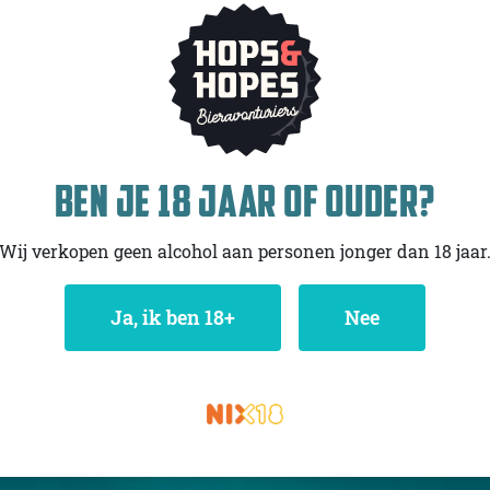
EWING CO.:
BEN JE 18 JAAR OF OUDER?
Wij verkopen geen alcohol aan personen jonger dan 18 jaar
Ja
, ik ben 18+
Nee