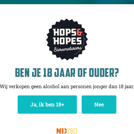
OUCH BREWING:
BEN JE 18 JAAR OF OUDER?
Wij verkopen geen alcohol aan personen jonger dan 18 jaar
Ja
, ik ben 18+
Nee