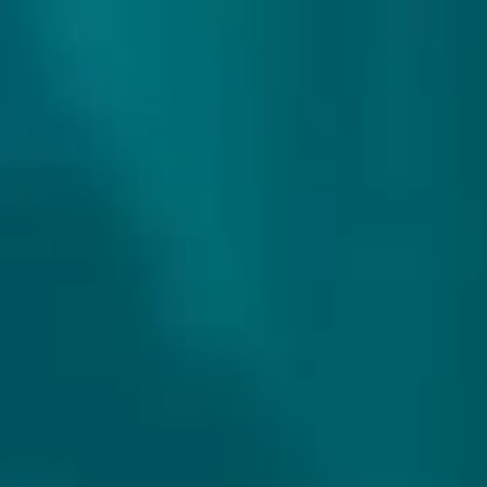
307 reviews
9.9/10