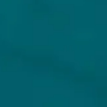
KLANTENSERVICE
MIJN HOPS AND HOPES
Klantenservice
Inloggen
Veelgestelde vragen
Registreren
Verzenden
Mijn bestellingen
Retouren
Mijn gegevens
Wie zijn wij?
Untappd koppelen
Veilig betalen
Privacybeleid
Algemene voorwaarden
ONS AANBOD
VEILIG BETALEN
Alle bieren
Bierpakketten