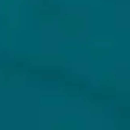
KLANTENSERVICE
MIJN HOPS AND HOPES
Klantenservice
Inloggen
Veelgestelde vragen
Registreren
Verzenden
Mijn bestellingen
Retouren
Mijn gegevens
Wie zijn wij?
Untappd koppelen
Veilig betalen
Privacybeleid
Algemene voorwaarden
ONS AANBOD
VEILIG BETALEN
Alle bieren
Bierpakketten