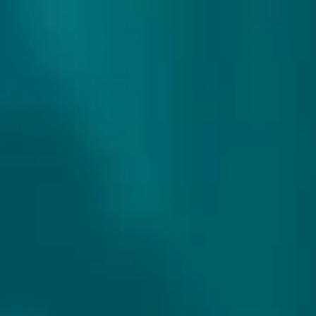
307 reviews
9.9/10