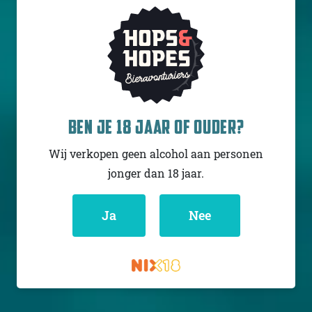
FIERCE BEER
DARKSYNTH
BEN JE 18 JAAR OF OUDER?
IPA - Black /
Cascadian Dark Ale
Wij verkopen geen alcohol aan personen
Schotland
7% - 44 cl
jonger dan 18 jaar.
Untappd
3.76
(1001
x
Ja
Nee
)
Niet op voorraad