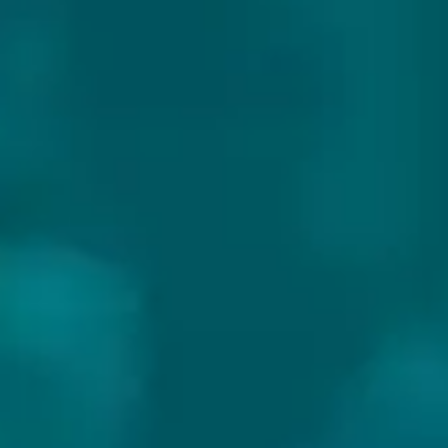
ELUSIVE BREWING
Land:
Engeland
Website:
https://www.elusivebrewing.com