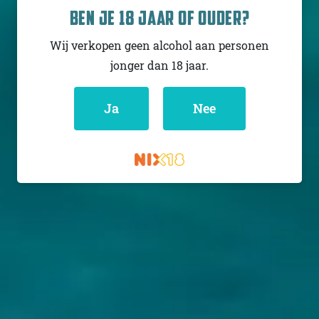
BEN JE 18 JAAR OF OUDER?
Niet op voorraad
Wij verkopen geen alcohol aan personen
jonger dan 18 jaar.
Ja
Nee
VOLG JIJ HOPS & HOPES AL?