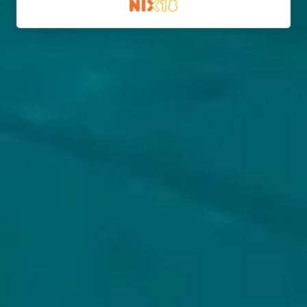
KLANTENSERVICE
MIJN HOPS AND HOPES
Klantenservice
Inloggen
Veelgestelde vragen
Registreren
Verzenden
Mijn bestellingen
Retouren
Mijn gegevens
Wie zijn wij?
Untappd koppelen
Veilig betalen
Privacybeleid
Algemene voorwaarden