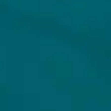
ONS AANBOD
VEILIG BETALEN
Alle bieren
Bierpakketten
Sale %
Biersoorten
Bierbrouwerijen
WIJ VERZENDEN MET
Cadeaubon
Copyright Hops & Hopes ©2026 - Dé beste webshop voor het online kopen van unieke en