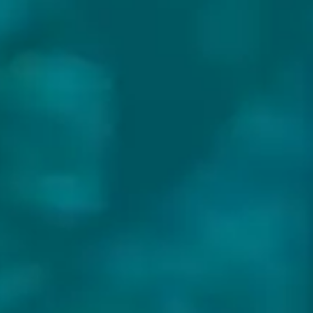
DORPSBROUWERIJ DE PIMPELMEESCH
Land:
Nederland
Website:
https://pimpelmeesch.nl