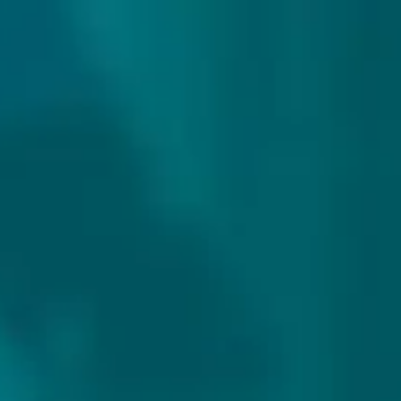
307 reviews
9.9/10