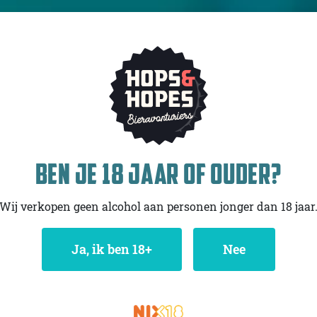
ERG:
BEN JE 18 JAAR OF OUDER?
Wij verkopen geen alcohol aan personen jonger dan 18 jaar
Ja
, ik ben 18+
Nee