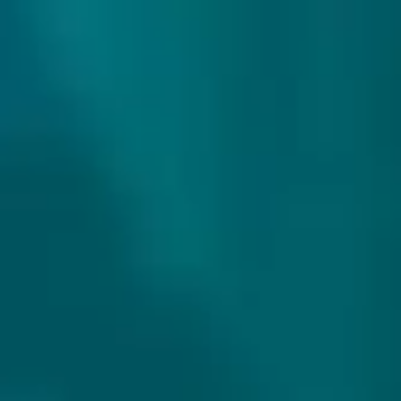
307 reviews
9.9/10