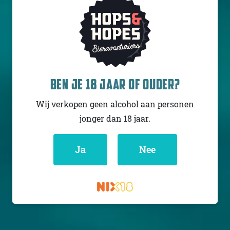
POCH'S CERVESA ARTESANA
BEN JE 18 JAAR OF OUDER?
SÈXTUPLE
Barley wine
Wij verkopen geen alcohol aan personen
Spanje
jonger dan 18 jaar.
11% - 33 cl
Untappd
4
(1124
x
)
Ja
Nee
Niet op voorraad