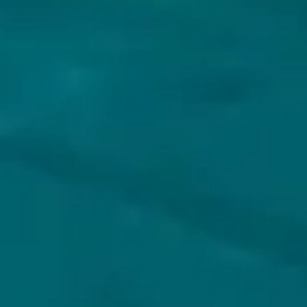
VOLG JIJ HOPS & HOPES AL?
KLANTENSERVICE
MIJN HOPS AND HOPES