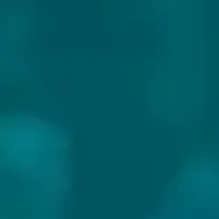
DELFTSE BROUWERS
Land:
Nederland
Website:
https://www.delftsebrouwers.nl