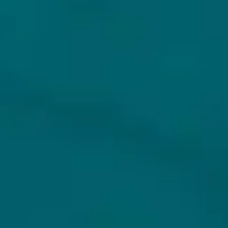
Klantenservice
Inloggen
Veelgestelde vragen
Registreren
Verzenden
Mijn bestellingen
Retouren
Mijn gegevens
Wie zijn wij?
Untappd koppelen
Veilig betalen
Privacybeleid
Algemene voorwaarden
ONS AANBOD
VEILIG BETALEN
Alle bieren
Bierpakketten
Sale %