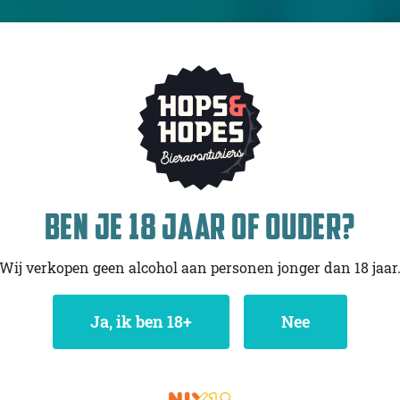
REW:
BEN JE 18 JAAR OF OUDER?
Wij verkopen geen alcohol aan personen jonger dan 18 jaar
Ja
, ik ben 18+
Nee