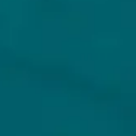
Klantenservice
Inloggen
Veelgestelde vragen
Registreren
Verzenden
Mijn bestellingen
Retouren
Mijn gegevens
Wie zijn wij?
Untappd koppelen
Veilig betalen
Privacybeleid
Algemene voorwaarden
ONS AANBOD
VEILIG BETALEN
Alle bieren
Bierpakketten
Sale %