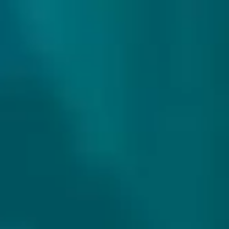
307 reviews
9.9/10