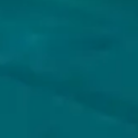
VOLG JIJ HOPS & HOPES AL?
KLANTENSERVICE
MIJN HOPS AND HOPES