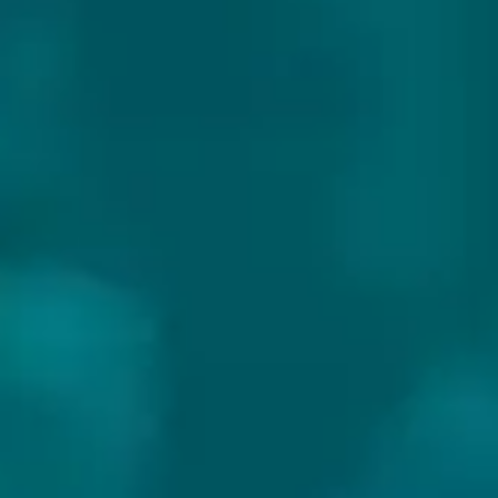
CYDR CHYLICZKI
Land:
Polen
Website:
https://cydrchyliczki.pl