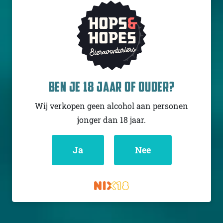
PINTA BARREL BREWING
TORCH
BEN JE 18 JAAR OF OUDER?
Barley wine
Wij verkopen geen alcohol aan personen
Polen
14% - 33 cl
jonger dan 18 jaar.
Untappd
4.16
(957
x
)
Ja
Nee
Niet op voorraad