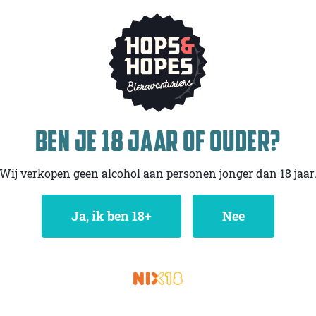
DIALECT BEERWORKS:
BEN JE 18 JAAR OF OUDER?
Wij verkopen geen alcohol aan personen jonger dan 18 jaar
Ja
, ik ben 18+
Nee