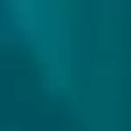
307 reviews
9.9/10