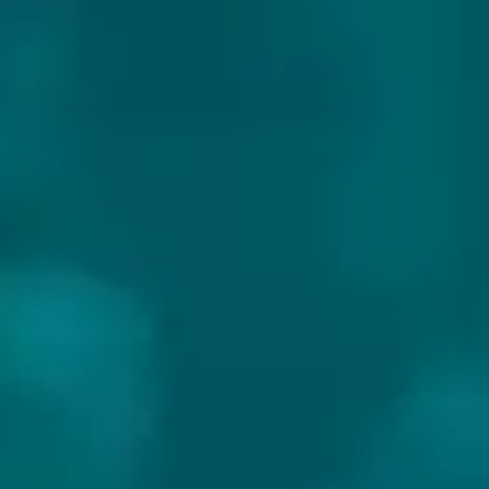
CERVEJARIA EQUILIBREW
Land:
Brazilië
Website: