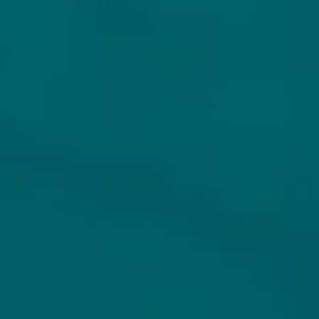
KLANTENSERVICE
MIJN HOPS AND HOPES
Klantenservice
Inloggen
Veelgestelde vragen
Registreren
Verzenden
Mijn bestellingen
Retouren
Mijn gegevens
Wie zijn wij?
Untappd koppelen
Veilig betalen
Privacybeleid
Algemene voorwaarden
ONS AANBOD
VEILIG BETALEN
Alle bieren
Bierpakketten