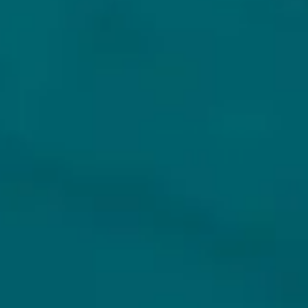
KLANTENSERVICE
MIJN HOPS AND HOPES
Klantenservice
Inloggen
Veelgestelde vragen
Registreren
Verzenden
Mijn bestellingen
Retouren
Mijn gegevens
Wie zijn wij?
Untappd koppelen
Veilig betalen
Privacybeleid
Algemene voorwaarden
ONS AANBOD
VEILIG BETALEN
Alle bieren