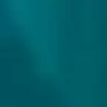
307 reviews
9.9/10