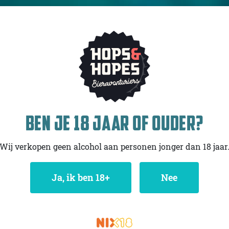
BEN JE 18 JAAR OF OUDER?
Wij verkopen geen alcohol aan personen jonger dan 18 jaar
Ja
, ik ben 18+
Nee