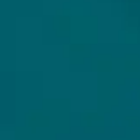
Alle bieren
Bierpakketten
Sale %
Biersoorten
Bierbrouwerijen
WIJ VERZENDEN MET
Cadeaubon
Copyright Hops & Hopes ©2026 - Dé beste webshop voor het online kopen van unieke en
exclusieve speciaalbieren. Laat je verrassen door ons bijzondere aanbod aan
speciaalbieren, craftbier en bierpakketten die wij tijdens onze bierexpeditie voor jou
hebben weten te verzamelen. Omdat ons aanbod soms limited bieren of Barrel Aged bieren
in kleine batches bevat, hebben we geen vast aanbod en ontdek jij wekelijks nieuwe
bijzondere speciaalbieren. Dus bestel online bijzondere speciaalbieren bij Hops&Hopes.
Hops & Hopes, want waar hop is, is hoop!