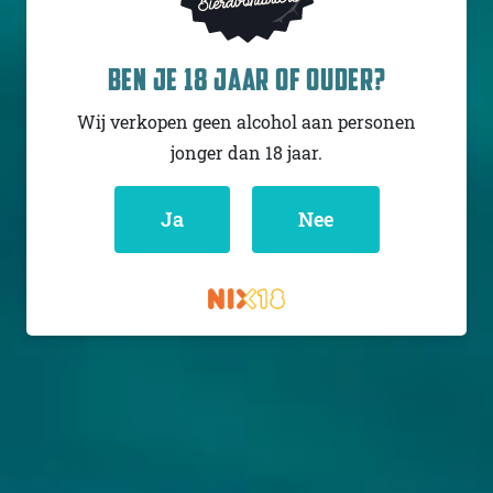
BEN JE 18 JAAR OF OUDER?
Wij verkopen geen alcohol aan personen
jonger dan 18 jaar.
Ja
Nee
AUTODIDACT BEER
BROKEN TEETH
IPA - Imperial /
Double New
England / Hazy