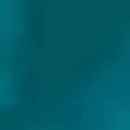
In 2019 kwamen twee nieuwe leden – Mati en
Anton bij het team en werd de droom van een
eigen brouwerij in praktijk gebracht. We kochten
een oud metaalfabrieksgebouw en begonnen het
te renoveren. De brouwapparatuur hebben we
tweedehands weten te kopen van een andere
brouwerij die zijn deuren sloot. Ondertussen
gingen de zigeunerbrouwsels door in de
brouwerijen Lehe, Pühaste en Käbliku.
In juni 2020 is onze eigen brouwerij geopend.
Land:
Estland
Website:
https://www.andersonscraft.com/en/home