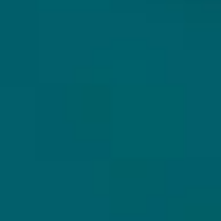
KLANTENSERVICE
MIJN HOPS AND HOPES
Klantenservice
Inloggen
Veelgestelde vragen
Registreren
Verzenden
Mijn bestellingen
Retouren
Mijn gegevens
Wie zijn wij?
Untappd koppelen
Veilig betalen
Privacybeleid
Algemene voorwaarden
ONS AANBOD
VEILIG BETALEN
Alle bieren
Bierpakketten