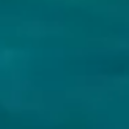
Double
Stout - Imperial /
Double
Estland
11.1% - 33 cl
Estland
11.1% - 33 cl
Untappd
3.96
(1004
x
)
Untappd
3.88
(296
x
)
Niet op voorraad
Niet op voorraad