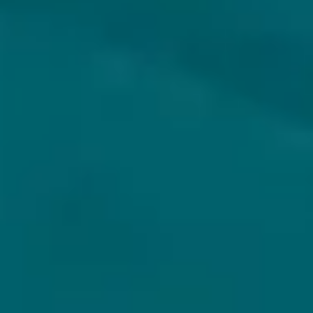
ANDERSON'S CRAFT BEER
A ROASTED
DEVELOPMENT WILD
TURKEY BA
Porter - Imperial /
Double Baltic
Estland
13.5% - 33 cl
Untappd
4.21
(972
x
)
Niet op voorraad