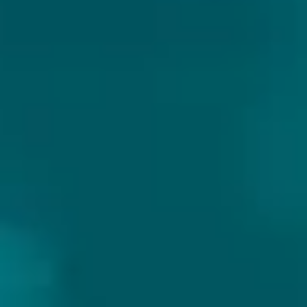
maanden vrije tijd. Hij was al een paar jaar thuis
aan het brouwen en vroeg zijn vriend Tanno of
hij interesse had om samen een brouwerij te
beginnen. Hij stemde toe en in mei 2014 werd
Anderson's Craft Beer geboren.
Omdat het bouwen van een brouwerij erg duur is,
begonnen ze als zigeuners te brouwen en
betaalden ze huur aan andere brouwerijen voor
het gebruik van hun apparatuur. De eerste
brouwsels werden gedaan bij brouwerij Genika
(Dr Jones, Major Tom, Mrs Robinson), daarna bij
Tanker (Dr Jones Senior) en daarna vond de
brouwerij haar thuis voor een lange periode bij
Lehe Brewery. Daar werden meer dan 30
brouwsels gebrouwen.