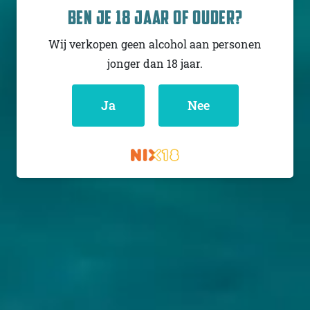
BEN JE 18 JAAR OF OUDER?
Niet op voorraad
Wij verkopen geen alcohol aan personen
jonger dan 18 jaar.
Ja
Nee
VOLG JIJ HOPS & HOPES AL?