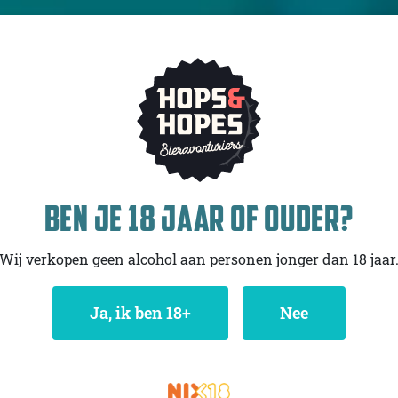
EWING:
BEN JE 18 JAAR OF OUDER?
Wij verkopen geen alcohol aan personen jonger dan 18 jaar
Ja
, ik ben 18+
Nee