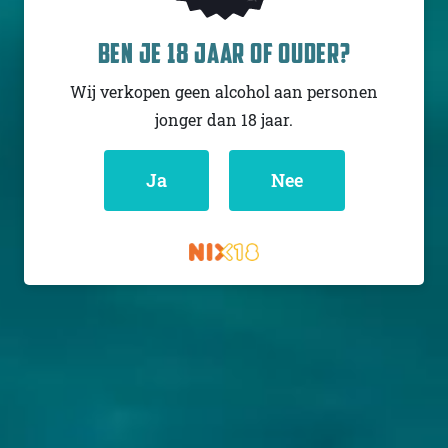
Niet op voorraad
BEN JE 18 JAAR OF OUDER?
Wij verkopen geen alcohol aan personen
jonger dan 18 jaar.
Bekijk alle bieren
Ja
Nee
VOLG JIJ HOPS & HOPES AL?