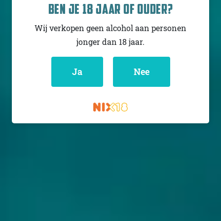
BEN JE 18 JAAR OF OUDER?
Niet op voorraad
Niet op voorraad
Wij verkopen geen alcohol aan personen
jonger dan 18 jaar.
Ja
Nee
SANTE ADAIRIUS
MILLS BREWING
RUSTIC ALES
SAISON CIDER