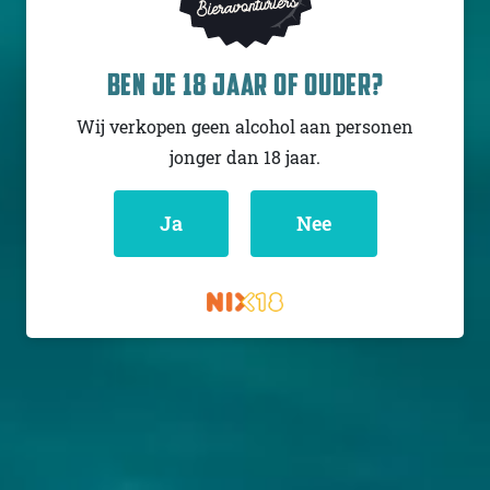
BEN JE 18 JAAR OF OUDER?
Niet op voorraad
Wij verkopen geen alcohol aan personen
jonger dan 18 jaar.
Bekijk alle bieren
Ja
Nee
VOLG JIJ HOPS & HOPES AL?