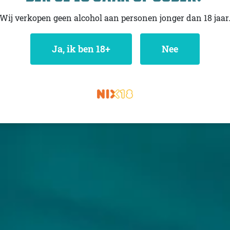
Wij verkopen geen alcohol aan personen jonger dan 18 jaar
€ 38,25
€ 42,50
t op voorraad
Ja
, ik ben 18+
Nee