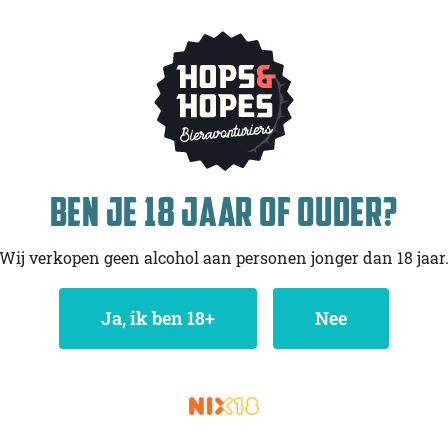
BEN JE 18 JAAR OF OUDER?
Wij verkopen geen alcohol aan personen jonger dan 18 jaar
Ja
, ik ben 18+
Nee