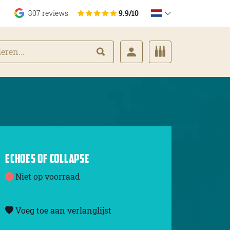
307 reviews
9.9/10
ECHOES OF COLLAPSE
Niet op voorraad
Voeg toe aan verlanglijst