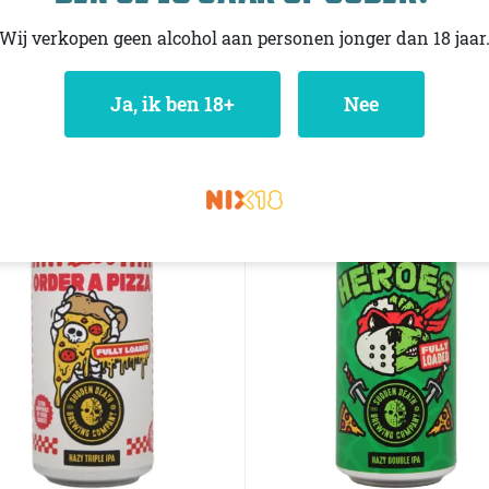
,98
Wij verkopen geen alcohol aan personen jonger dan 18 jaar
75
Niet op voorraad
Ja
, ik ben 18+
Nee