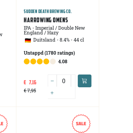
SUDDEN DEATH BREWING CO.
HARROWING OMENS
IPA - Imperial / Double New
England / Hazy
w
Duitsland
-
8.4% - 44 cl
Untappd
(1780
ratings
)
4.08
€ 7,16
€ 7,95