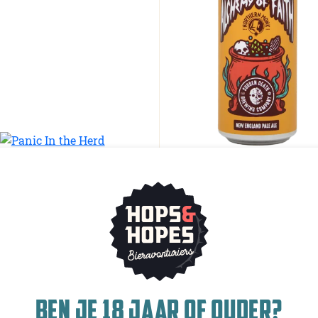
EN DEATH BREWING CO.
SUDDEN DEATH BREWING CO.
IC IN THE HERD
ALCHEMY OF FAITH
 - Imperial / Double New
Pale Ale - New England /
land / Hazy
Hazy
Duitsland
-
8% - 44 cl
Duitsland
-
5.5% - 44 c
tappd
(938
ratings
)
Untappd
(500
ratings
)
4.12
4.04
BEN JE 18 JAAR OF OUDER?