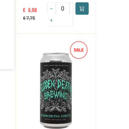
€ 6,98
.
€ 7,75