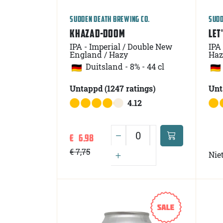
SUDDEN DEATH BREWING CO.
SUDD
KHAZAD-DOOM
LET
IPA - Imperial / Double New
IPA
England / Hazy
Haz
Duitsland
-
8% - 44 cl
Untappd
(1247
ratings
)
Un
4.12
€ 6,98
€ 7,75
Nie