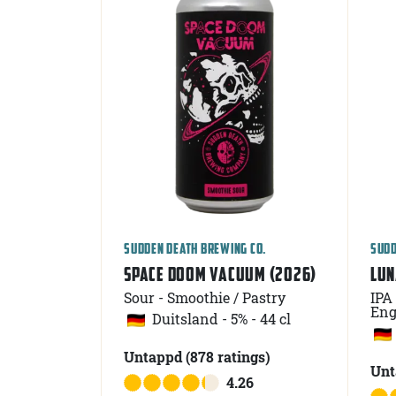
SUDDEN DEATH BREWING CO.
SUDD
SPACE DOOM VACUUM (2026)
LUN
Sour - Smoothie / Pastry
IPA
Eng
Duitsland
-
5% - 44 cl
Untappd
(878
ratings
)
Un
4.26