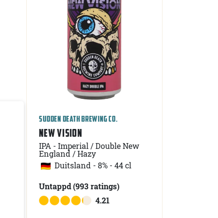
SUDDEN DEATH BREWING CO.
NEW VISION
IPA - Imperial / Double New
England / Hazy
l
Duitsland
-
8% - 44 cl
Untappd
(993
ratings
)
4.21