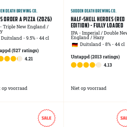
EN DEATH BREWING CO.
SUDDEN DEATH BREWING CO.
'S ORDER A PIZZA (2026)
HALF-SHELL HEROES (RED
EDITION) - FULLY LOADED
 - Triple New England /
y
IPA - Imperial / Double Ne
England / Hazy
Duitsland
-
9.5% - 44 cl
Duitsland
-
8% - 44 cl
tappd
(527
ratings
)
Untappd
(2013
ratings
)
4.21
4.13
t op voorraad
Niet op voorraad