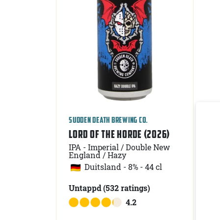
SUDDEN DEATH BREWING CO.
SUDD
LORD OF THE HORDE (2026)
PAN
IPA - Imperial / Double New
IPA
England / Hazy
Eng
Duitsland
-
8% - 44 cl
Untappd
(532
ratings
)
Un
4.2