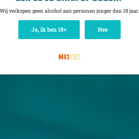
Wij verkopen geen alcohol aan personen jonger dan 18 jaar
Ja
, ik ben 18+
Nee