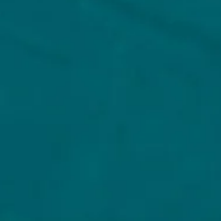
KLANTENSERVICE
MIJN 
Klantenservice
Inlog
Veelgestelde vragen
Regist
Verzenden
Mijn b
Retouren
Mijn 
Wie zijn wij?
Untap
Veilig betalen
Privacybeleid
Algemene voorwaarden