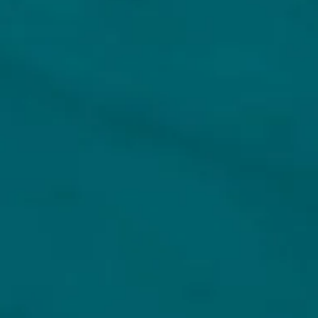
HOPS AND HOPES
ONS AANBOD
gen
Alle bieren
reren
Bierpakketten
estellingen
Sale %
gegevens
Biersoorten
Bierbrouwerijen
pd koppelen
Cadeaubon