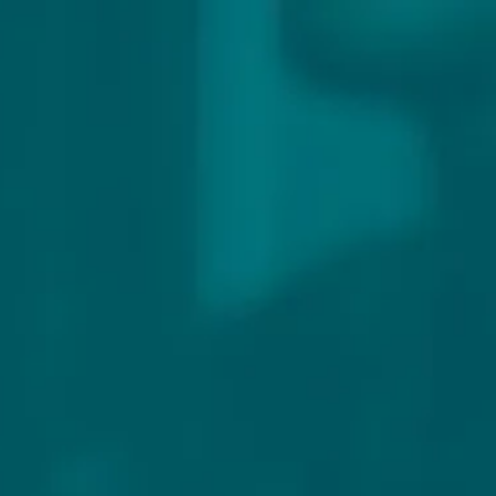
307 reviews
9.9/10