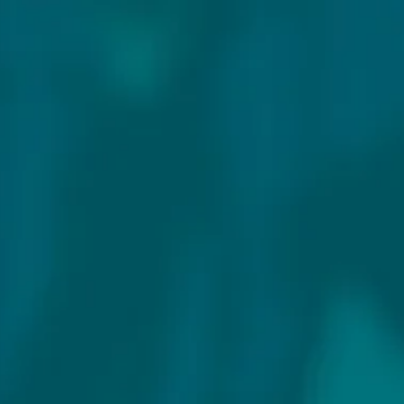
Exclusieve speciaalbieren!
Vanaf € 75 gratis ver
Alle bieren
Bierproeverij
Sale %
CERVESA MÀGER
Land:
Spanje
Website: