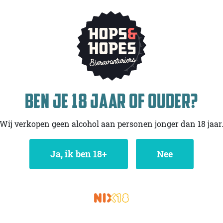
 L'APAISÉE:
BEN JE 18 JAAR OF OUDER?
Wij verkopen geen alcohol aan personen jonger dan 18 jaar
Ja
, ik ben 18+
Nee